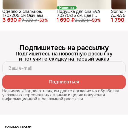
Новинка
Одеяло 2 спальное,
Подушка для сна EVA
Sonno 
170х205 см Окинава
70x70х15 см, цвет
AURA 5
3 690 ₽
всесезонное, стеганое, с
1 690 ₽
бежевый, мягкая и
1 790 
гипоалл
7 380 ₽
−
50
%
3 380 ₽
−
50
%
гипоаллергенным
упругая, гипоаллергенный
наполни
наполнителем
наполнитель Amicor TM
Цвет Ос
Подпишитесь на рассылку
Подпишитесь на новостную рассылку
и получите скидку на первый заказ
Подписаться
Нажимая «Подписаться», вы даете согласие на обработку
указанных персональных данных в целях получения
информационной и рекламной рассылки