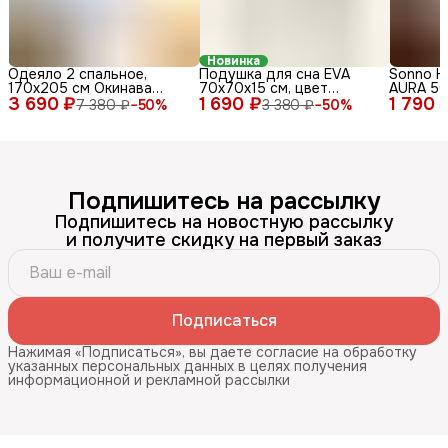
Новинка
Одеяло 2 спальное,
Подушка для сна EVA
Sonno 
170х205 см Окинава
70x70х15 см, цвет
AURA 5
3 690 ₽
всесезонное, стеганое, с
1 690 ₽
бежевый, мягкая и
1 790 
гипоалл
7 380 ₽
−
50
%
3 380 ₽
−
50
%
гипоаллергенным
упругая, гипоаллергенный
наполни
наполнителем
наполнитель Amicor TM
Цвет Ос
Подпишитесь на рассылку
Подпишитесь на новостную рассылку
и получите скидку на первый заказ
Подписаться
Нажимая «Подписаться», вы даете согласие на обработку
указанных персональных данных в целях получения
информационной и рекламной рассылки